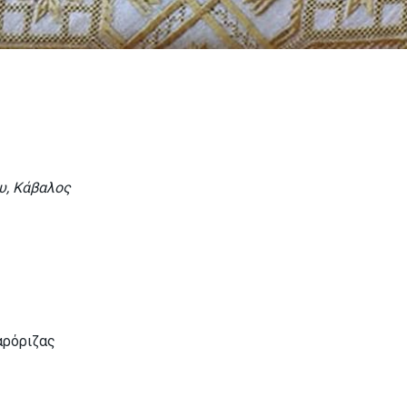
υ, Κάβαλος
αρόριζας