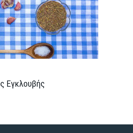
Σ
ές Εγκλουβής