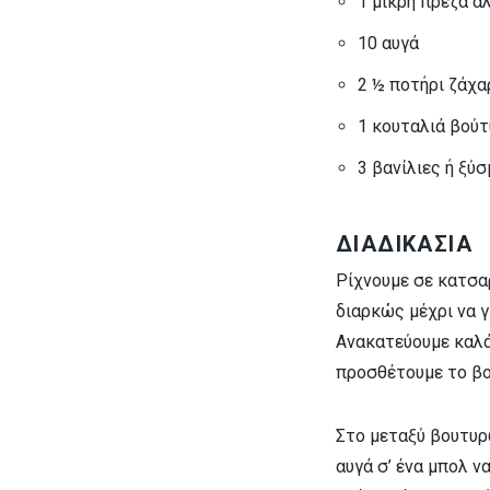
1 μικρή πρέζα α
10 αυγά
2 ½ ποτήρι ζάχα
1 κουταλιά βού
3 βανίλιες ή ξύσ
ΔΙΑΔΙΚΑΣΙΑ
Ρίχνουμε σε κατσαρ
διαρκώς μέχρι να γί
Ανακατεύουμε καλά
προσθέτουμε το βού
Στο μεταξύ βουτυρ
αυγά σ’ ένα μπολ ν