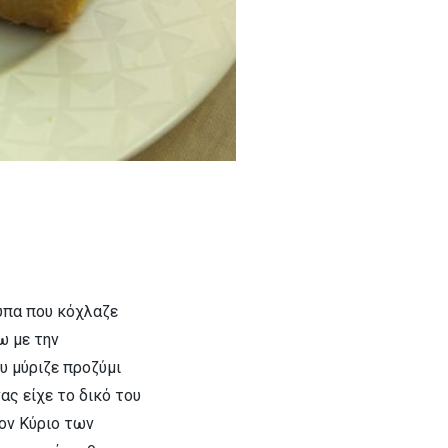
ύπα που κόχλαζε
ω με την
υ μύριζε προζύμι
ας είχε το δικό του
τον Κύριο των