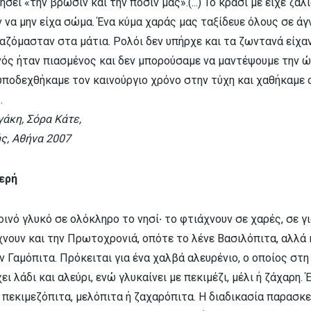
ει «την βρώσιν και την πόσιν μας».(...) Το κρασί με είχε ζαλ
 να μην είχα σώμα. Ένα κύμα χαράς μας ταξίδευε όλους σε ά
αζόμασταν στα μάτια. Ρολόι δεν υπήρχε και τα ζωντανά είχα
νός ήταν πιασμένος και δεν μπορούσαμε να μαντέψουμε την ώ
υποδεχθήκαμε τον καινούργιο χρόνο στην τύχη και χαθήκαμε 
.
άκη, Σόρα Κάτε,
ς, Αθήνα 2007
ερή
κοινό γλυκό σε ολόκληρο το νησί
·
το φτιάχνουν σε χαρές, σε γι
χνουν και την Πρωτοχρονιά, οπότε το λένε Βασιλόπιτα, αλλά 
 Γαμόπιτα. Πρόκειται για ένα χαλβά αλευρένιο, ο οποίος στη
ι λάδι και αλεύρι, ενώ γλυκαίνει με πεκιμέζι, μέλι ή ζάχαρη. 
πεκιμεζόπιτα, μελόπιτα ή ζαχαρόπιτα. Η διαδικασία παρασκευή