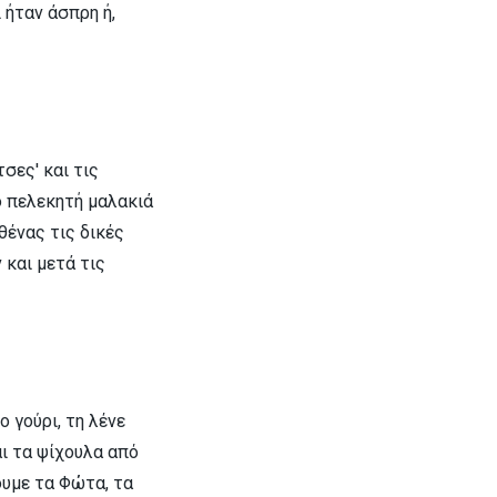
 ήταν άσπρη ή,
σες' και τις
ό πελεκητή μαλακιά
αθένας τις δικές
 και μετά τις
 γούρι, τη λένε
ι τα ψίχουλα από
ουμε τα Φώτα, τα