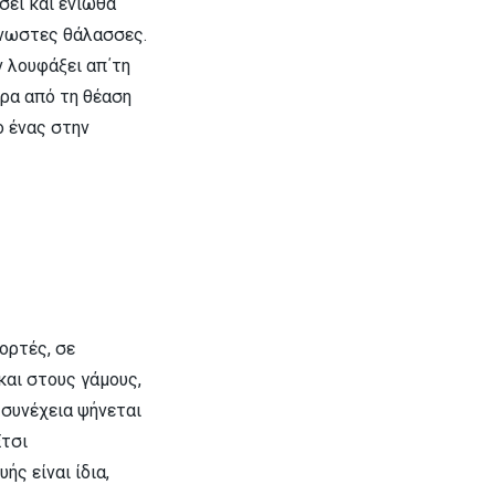
ίσει και ένιωθα
γνωστες θάλασσες.
ν λουφάξει απ΄τη
ρα από τη θέαση
ο ένας στην
ορτές, σε
και στους γάμους,
 συνέχεια ψήνεται
Έτσι
ς είναι ίδια,