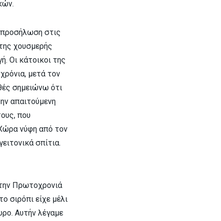
κών.
αι προσήλωση στις
 της χουσμερής
ή. Οι κάτοικοι της
χρόνια, μετά τον
ηθές σημειώνω ότι
την απαιτούμενη
ους, που
 Χώρα νύφη από τον
γειτονικά σπίτια.
α την Πρωτοχρονιά
το σιρόπι είχε μέλι
υρο. Αυτήν λέγαμε