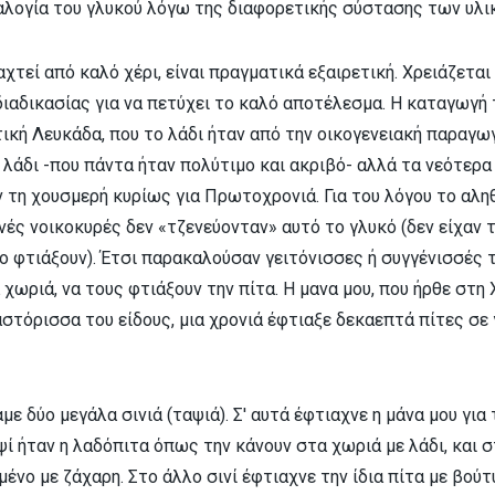
ναλογία του γλυκού λόγω της διαφορετικής σύστασης των υλι
αχτεί από καλό χέρι, είναι πραγματικά εξαιρετική. Χρειάζετ
διαδικασίας για να πετύχει το καλό αποτέλεσμα. Η καταγωγή
τική Λευκάδα, που το λάδι ήταν από την οικογενειακή παραγωγ
λάδι -που πάντα ήταν πολύτιμο και ακριβό- αλλά τα νεότερα 
ν τη χουσμερή κυρίως για Πρωτοχρονιά. Για του λόγου το αλ
νές νοικοκυρές δεν «τζενεύονταν» αυτό το γλυκό (δεν είχαν 
ο φτιάξουν). Έτσι παρακαλούσαν γειτόνισσες ή συγγένισσές τ
χωριά, να τους φτιάξουν την πίτα. Η μανα μου, που ήρθε στη
στόρισσα του είδους, μια χρονιά έφτιαξε δεκαεπτά πίτες σε 
αμε δύο μεγάλα σινιά (ταψιά). Σ' αυτά έφτιαχνε η μάνα μου γι
αψί ήταν η λαδόπιτα όπως την κάνουν στα χωριά με λάδι, και σ
μένο με ζάχαρη. Στο άλλο σινί έφτιαχνε την ίδια πίτα με βούτ