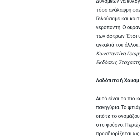
Δυνάμεων να ευλογήσ
τόσο ανάλαφρη σαν
Γελούσαμε και κοιτ
νεροποντή. Ο ουρα
των άστρων. Έτσι 
αγκαλιά του άλλου..
Κωνσταντίνα Γεωργ
Εκδόσεις Στοχαστή
Λαδόπιτα ή Χουσμ
Αυτό είναι το πιο 
πανηγύρια. Το φτιά
οπότε το ονομάζουν
στο φούρνο. Περιέχε
προσδιορίζεται ως 