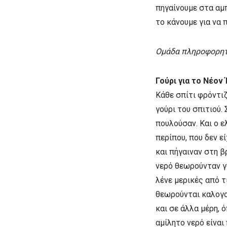
πηγαίνουμε στα αμπ
το κάνουμε για να
Ομάδα πληροφορητ
Γούρι για το Νέον
Κάθε σπίτι φρόντι
γούρι του σπιτιού.
πουλούσαν. Και ο ε
περίπου, που δεν ε
και πήγαιναν στη β
νερό θεωρούνταν γο
λένε μερικές από τ
θεωρούνται καλογο
και σε άλλα μέρη, 
αμίλητο νερό είναι