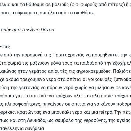
έλια και τα θάβουμε σε βολιούς (σ.σ. σωρούς από πέτρες) ή σ
 προστατέψουμε τα αμπέλια από το σκαθάρι».
ριών από τον Άγιο Πέτρο
 Έτος
ζε από την παραμονή της Πρωτοχρονιάς να προμηθευτεί την κ
 Στα χωριά τις μαζεύουν μόνα τους τα παιδιά από την εξοχή, α
λαιώνας ήταν γεμάτος απ΄αυτές τις αγριοκρεμμύδες. Παλιότερ
ίχε ακόμα τρεχούμενο νερό στα σπίτια, οι νοικοκυρές ξυπνού
ρύση της γειτονιάς να πάρουν νερό χωρίς να μιλήσουν σε κανέ
ύρικο για το σπιτικό -να τρέχουν όλα τα καλά όπως τρέχει 
ις πληροφορήτριες, πηγαίνουν σε σπίτια για να κάνουν ποδαρ
ύρικες, κρατώντας ένα μπουκάλι νερό και μια πέτρα. Την πέ
όπως και στη Λευκάδα, ως σύμβολο της γεροσύνης, της υγείας
 πανελλήνια συνήθεια.