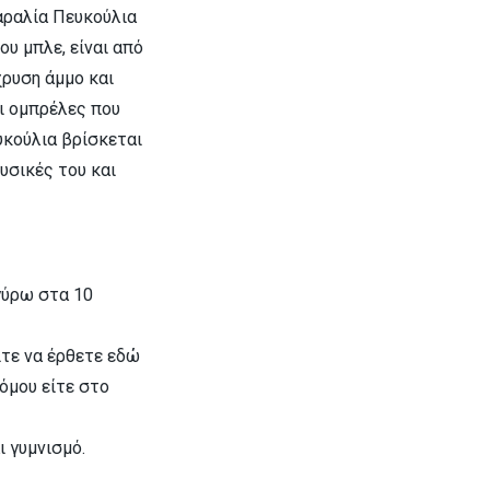
αραλία Πευκούλια
υ μπλε, είναι από
χρυση άμμο και
ι ομπρέλες που
υκούλια βρίσκεται
ουσικές του και
γύρω στα 10
ίτε να έρθετε εδώ
ρόμου είτε στο
ι γυμνισμό.