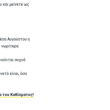
υ και μείνετε ως
μέσα Αυγούστου η
ν νωρίτερα
οιούνται συχνά
νετό είναι, όσο
α του Καθίσματος!