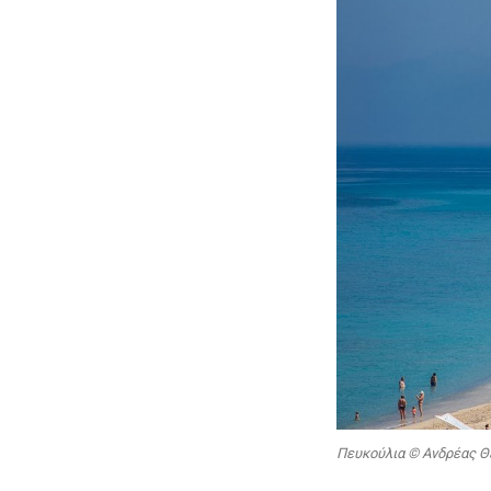
Πευκούλια © Ανδρέας Θ