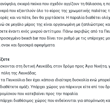
ανύψηλα, σκιερά πεύκα που σχεδόν αγγίζουν τη θάλασσα, η π
νερά που εξαντλούν όλο το εύρος της χρωματικής παλέτας το
ορές και να πάτε, δεν θα χορτάσετε. Η παραλία διαθέτει ολό
νώ σε μεγάλο μέρος της είναι οργανωμένη με ξαπλώστρες κα
σετε έναντι ενός μικρού αντίτιμου. Πάνω ακριβώς από τα Πε
 προσεγμένο beach bar που δίνει τον ρυθμό με τις υπέροχες μ
 σνακ και δροσερά αφεψήματα.
ίζετε
ίσκονται στη δυτική Λευκάδα, στον δρόμο προς Άγιο Νικήτα, 
ν πόλη της Λευκάδας.
τα Πευκούλια δεν έχει κάποια ιδιαίτερη δυσκολία ενώ μπορε
 διαθέτετε αμάξι. Υπάρχει χώρος για πάρκινγκ είτε επί του δ
ρομίσκου που κατεβαίνει προς την παραλία.
υπάρχει διαθέσιμος χώρος που ενδείκνυται για απομόνωση κα