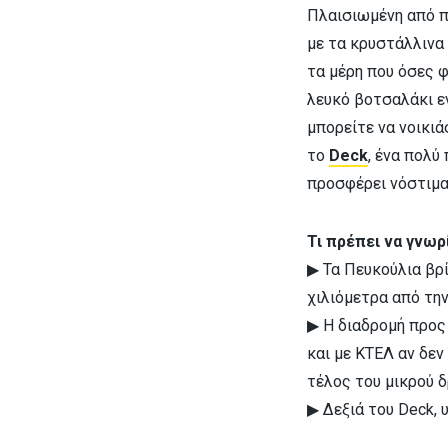
Πλαισιωμένη από π
με τα κρυστάλλινα 
τα μέρη που όσες φ
λευκό βοτσαλάκι ε
μπορείτε να νοικιά
το
Deck
, ένα πολύ
προσφέρει νόστιμα
Τι πρέπει να γνωρ
▶ Τα Πευκούλια βρ
χιλιόμετρα από τη
▶ Η διαδρομή προς 
και με ΚΤΕΛ αν δεν
τέλος του μικρού δ
▶ Δεξιά του Deck, 