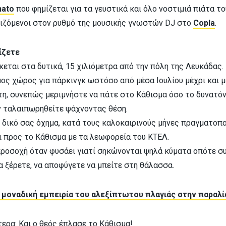
ato
που φημίζεται για τα γευστικά και όλο νοστιμιά πιάτα το
νιζόμενοι στον ρυθμό της μουσικής γνωστών DJ στο
Copla
.
ίζετε
κεται στα δυτικά, 15 χιλιόμετρα από την πόλη της Λευκάδας.
μος χώρος για πάρκινγκ ωστόσο από μέσα Ιουλίου μέχρι και 
άτη, συνεπώς μεριμνήστε να πάτε στο Κάθισμα όσο το δυνατό
ην ταλαιπωρηθείτε ψάχνοντας θέση.
ε δικό σας όχημα, κατά τους καλοκαιρινούς μήνες πραγματοπ
ι προς το Κάθισμα με τα λεωφορεία του ΚΤΕΛ.
προσοχή όταν φυσάει γιατί σηκώνονται ψηλά κύματα οπότε συ
α ξέρετε, να αποφύγετε να μπείτε στη θάλασσα.
 μοναδική εμπειρία του αλεξίπτωτου πλαγιάς στην παραλί
τερα:
Και ο θεός έπλασε το Κάθισμα!