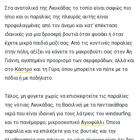
Στα ανατολικά της Λευκάδας το τοπίο είναι σαφώς πιο
ήπιο και οι παραλίες της πλευράς αυτής είναι
προφυλαγμένες από τον άνεμο και κατ' επέκταση
ιδανικές για μια δροσερή βουτιά όταν φυσάει ή όταν
έχετε μικρά παιδιά μαζί σας. Από τις κοντινές παραλίες
στην πόλη, αξίζει να κάνετε το μακροβούτι σας στον Άη
Γιάννη, αγαπημένο προορισμό των σερφεράδων, αλλά και
στο
Κάστρο
και τη Γύρα, όπου μπορείτε να πάτε με τα
πόδια ή με ποδήλατο.
Τέλος, μη φύγετε χωρίς να επισκεφτείτε τις παραλίες
της νότιας Λευκάδας, τη Βασιλική με τα πεντακάθαρα
νερά που είναι ιδανική για τους λάτρεις του windsurfing
και το πανέμορφο, μικροσκοπικό
Αγιοφύλλι
. Όποια
παραλία και να επιλέξετε για τις βουτιές και την
ηλιοθεραπεία σας πάντως, το μόνο σίγουρο είναι ότι δεν