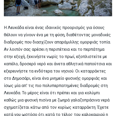
Η Λευκάδα είναι ένας ιδανικός προορισμός για όσους
θέλουν να γίνουν ένα με τη φύση, διαθέτοντας μοναδικές
διαδρομές που διασχίζουν απαράμιλλης ομορφιάς τοπία.
Αν λοιπόν σας αρέσει η περιπέτεια και το περπάτημα
στην εξοχή, ξεκινήστε νωρίς το πρωί, εξοπλιστείτε με
καπέλο, δροσερό νερό και άνετα αθλητικά παπούτσια και
εξερευνήστε τα ενδότερα του νησιού. Οι καταρράκτες
στο Δημοσάρι, είναι ένα μνημείο φυσικής ομορφιάς και
ίσως μία απ' τις πιο πολυπερπατημένες διαδρομές στη
Λευκάδα. To μέρος είναι ότι πρέπει και για κολύμπι
καθώς μια φυσική πισίνα με ζωηρά γαλαζοπράσινα νερά
σχηματίζεται κάτω από τον κυρίως καταρράκτη. Έχετε
κατά νου ωστόσο ότι κατά το τέλος του καλοκαιριού η