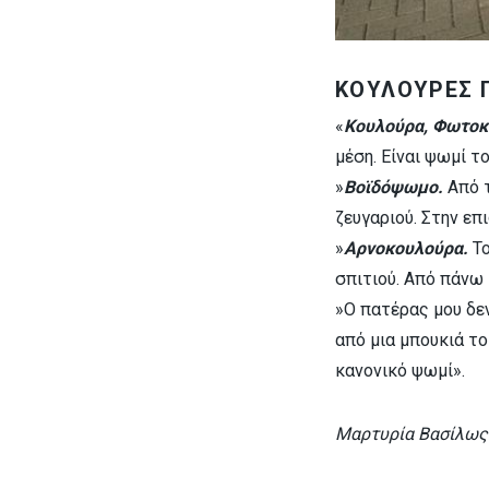
ΚΟΥΛΟΥΡΕΣ Γ
«
Κουλούρα, Φωτοκ
μέση. Είναι ψωμί τ
»
Βοϊδόψωμο.
Από τ
ζευγαριού. Στην επ
»
Αρνοκουλούρα.
Το
σπιτιού. Από πάνω 
»Ο πατέρας μου δε
από μια μπουκιά το
κανονικό ψωμί».
Μαρτυρία Βασίλως 