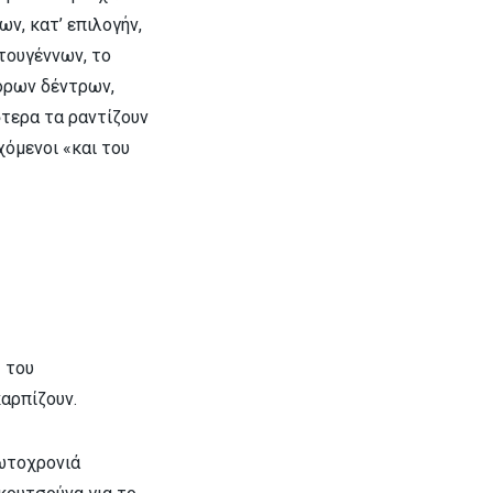
ων, κατ’ επιλογήν,
τουγέννων, το
φόρων δέντρων,
στερα τα ραντίζουν
χόμενοι «και του
ς του
αρπίζουν.
ρωτοχρονιά