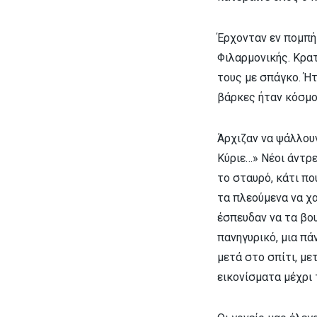
Έρχονταν εν πομπή 
Φιλαρμονικής. Κρατ
τους με σπάγκο. Ήτ
βάρκες ήταν κόσμος
Άρχιζαν να ψάλλου
Κύριε…» Νέοι άντρ
το σταυρό, κάτι πο
τα πλεούμενα να χ
έσπευδαν να τα βο
πανηγυρικό, μια π
μετά στο σπίτι, με
εικονίσματα μέχρι 