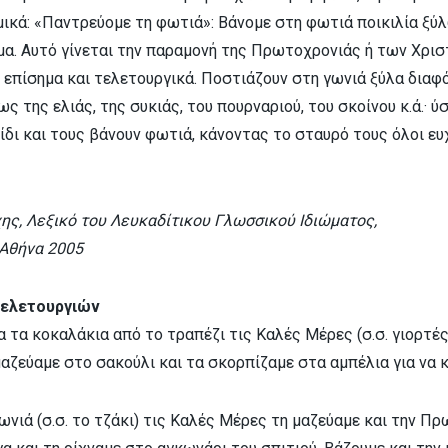
ιμικά: «Παντρεύομε τη φωτιά»: Βάνομε στη φωτιά ποικιλία ξύλ
μα. Αυτό γίνεται την παραμονή της Πρωτοχρονιάς ή των Χρισ
ι επίσημα και τελετουργικά. Ποστιάζουν στη γωνιά ξύλα δια
ς της ελιάς, της συκιάς, του πουρναριού, του σκοίνου κ.ά.· ύ
 ξίδι και τους βάνουν φωτιά, κάνοντας το σταυρό τους όλοι ευ
ης, Λεξικό του Λευκαδίτικου Γλωσσικού Ιδιώματος,
 Αθήνα 2005
τελετουργιών
α τα κοκαλάκια από το τραπέζι τις Καλές Μέρες (σ.σ. γιορτέ
αζεύαμε στο σακούλι και τα σκορπίζαμε στα αμπέλια για να κ
ωνιά (σ.σ. το τζάκι) τις Καλές Μέρες τη μαζεύαμε και την Π