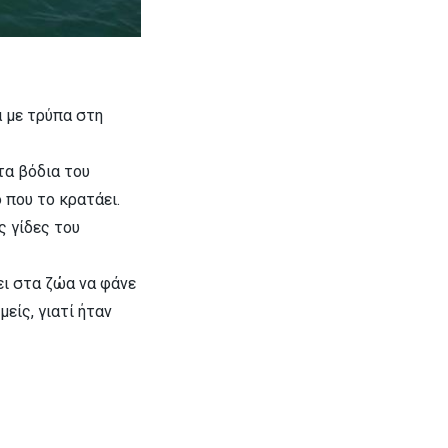
α με τρύπα στη
τα βόδια του
 που το κρατάει.
ς γίδες του
ει στα ζώα να φάνε
είς, γιατί ήταν