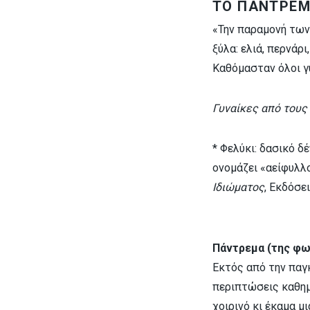
ΤΟ ΠΑΝΤΡΕΜ
«Την παραμονή των
ξύλα: ελιά, περνάρ
Καθόμασταν όλοι γ
Γυναίκες από τους
* Φελύκι: δασικό 
ονομάζει «αείφυλλ
Ιδιώματος
, Εκδόσε
Πάντρεμα (της φω
Εκτός από την παγκ
περιπτώσεις καθημε
χοιρινό κι έκαμα μ