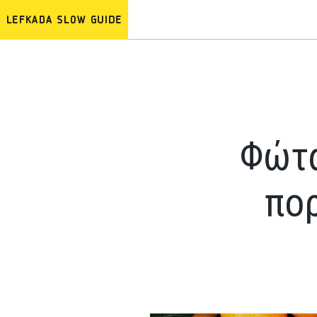
Φώτα
πο