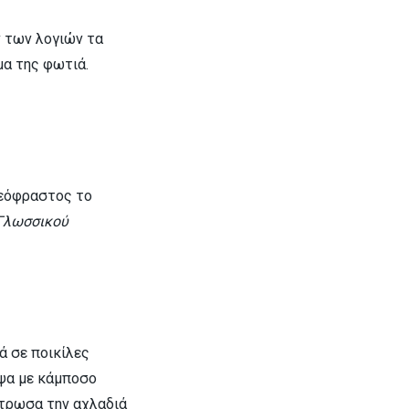
ν των λογιών τα
εμα της φωτιά.
Θεόφραστος το
 Γλωσσικού
ά σε ποικίλες
εψα με κάμποσο
ντρωσα την αχλαδιά