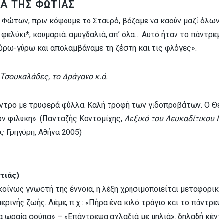
Α ΤΗΣ ΦΩΤΙΑΣ
 Φώτων, πριν κόψουμε το Σταυρό, βάζαμε να καούν μαζί όλω
ι, φελύκι*, κουμαριά, αμυγδαλιά, απ’ όλα… Αυτό ήταν το πάντρ
ύρω-γύρω και απολαμβάναμε τη ζέστη και τις φλόγες».
 Τσουκαλάδες, το Δράγανο κ.ά.
δέντρο με τρυφερά φύλλα. Καλή τροφή των γιδοπροβάτων. Ο 
ον φιλύκη». (Πανταζής Κοντομίχης,
Λεξικό του Λευκαδίτικου
ις Γρηγόρη, Αθήνα 2005)
τιάς)
οίνως γνωστή της έννοια, η λέξη χρησιμοποιείται μεταφορικ
ρινής ζωής. Λέμε, π.χ.: «Πήρα ένα κιλό τράγιο και το πάντρ
ια ωραία σούπα» – «Επάντρεψα αχλαδιά με μηλιά», δηλαδή κέ