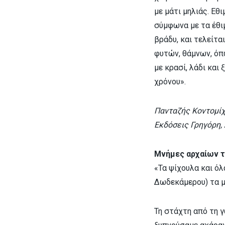
με μάτι μηλιάς. Εθ
σύμφωνα με τα έθι
βράδυ, και τελείτα
φυτών, θάμνων, όπω
με κρασί, λάδι και
χρόνου».
Πανταζής Κοντομίχ
Εκδόσεις Γρηγόρη,
Μνήμες αρχαίων 
«Τα ψίχουλα και όλ
Δωδεκάμερου) τα μ
Τη στάχτη από τη γ