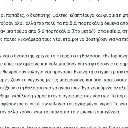
οι παπάδες, ο δεσπότης, ψάλτες, εξαπτέρυγα και φυσικά η μ
ούσαν όλοι, αλλά πιο πολύ τα παιδιά, πορτοκάλια δεμένα απ
αν μια τούφα από 5-6 πορτοκάλια. Στο μεταξύ, στα καΐκια, στ
 πολύς κι ανάμεσά τους νέοι έτοιμοι να βουτήξουν για να πι
ν και ο δεσπότης έριχνε το σταυρό στη θάλασσα: «Εν Ιορδάν
ες έπεφταν αμέσως και κολυμπούσαν για να φτάσουν στο σημε
υ θεωρούσαν ευλογία και προνόμιο. Εκείνη τη στιγμή η μπάντα 
αιρετίζουν το γεγονός με τις μπουρούδες και όσοι κρατούσα
υτήξουν στη θάλασσα για να αγιαστούν. Ένα χαρούμενο αλαλού
άνδημη εκδήλωση χαράς ήταν ο αγιασμός των υδάτων. Τα πορτ
ταφέροντας σ’ αυτό την ευλογία του αγιασμένου νερού. Το ένα
τον άλλο χρόνο, ενώ τα υπόλοιπα τα έτρωγε η οικογένεια.