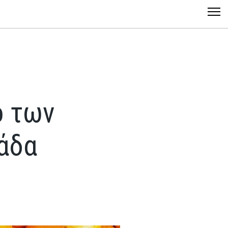
ο των
άδα