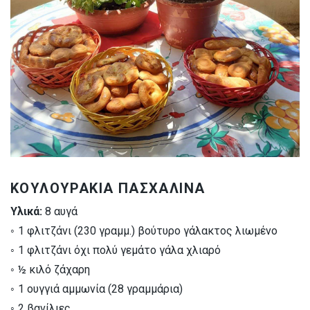
ΚΟΥΛΟΥΡΑΚΙΑ ΠΑΣΧΑΛΙΝΑ
Υλικά:
8 αυγά
◦ 1 φλιτζάνι (230 γραμμ.) βούτυρο γάλακτος λιωμένο
◦ 1 φλιτζάνι όχι πολύ γεμάτο γάλα χλιαρό
◦ ½ κιλό ζάχαρη
◦ 1 ουγγιά αμμωνία (28 γραμμάρια)
◦ 2 βανίλιες